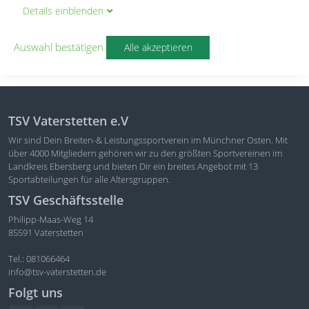
Details
ein
blenden
Datum:
14.01.2024
Ort:
Auswahl bestätigen
Alle akzeptieren
TSV Vaterstetten e.V
Wir sind Dein Breiten-& Leistungssportverein im Münchner Osten. Mit
über 4000 Mitgliedern gehören wir zu den größten Sportvereinen im
Landkreis Ebersberg und bieten Dir ein breites Angebot mit 13
Sportabteilungen für alle Altersgruppen.
TSV Geschäftsstelle
Philipp-Maas-Weg 14
85591 Vaterstetten
Tel.: 081066464
info@tsv-vaterstetten.de
Folgt uns