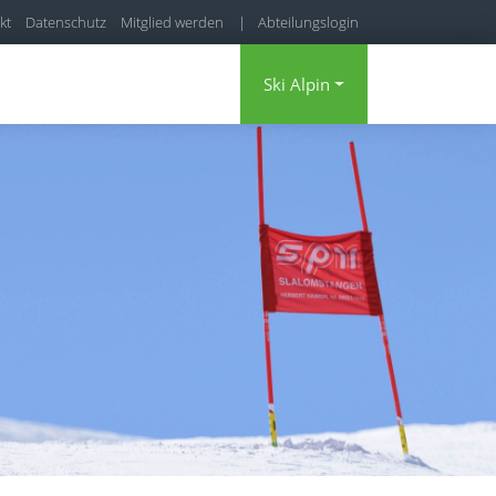
kt
Datenschutz
Mitglied werden
|
Abteilungslogin
|
Mitgliederbereich
Ski Alpin