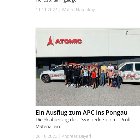
11.11.2024
Walied Nayebkhyll
Ein Ausflug zum APC ins Pongau
Die Skiabteilung des TSVV deckt sich mit Profi-
Material ein
26.10.2023
Andreas Bayerl