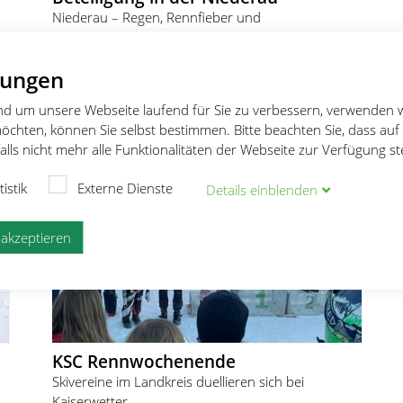
Niederau – Regen, Rennfieber und
Rekordbeteiligung in der Niederau
27.02.2026
Dennis Wiesbeck
lungen
und um unsere Webseite laufend für Sie zu verbessern, verwenden 
öchten, können Sie selbst bestimmen. Bitte beachten Sie, dass auf
lls nicht mehr alle Funktionalitäten der Webseite zur Verfügung s
tistik
Externe Dienste
Details
ein
blenden
e akzeptieren
KSC Rennwochenende
Skivereine im Landkreis duellieren sich bei
Kaiserwetter