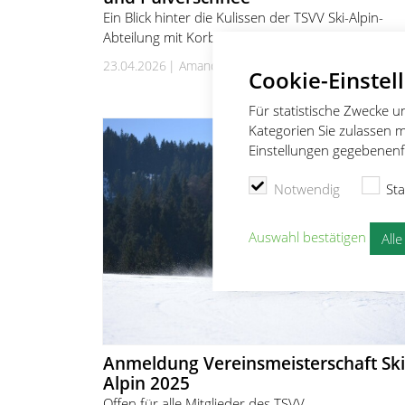
Ein Blick hinter die Kulissen der TSVV Ski-Alpin-
Abteilung mit Korbinian Sachs
23.04.2026
Amanda Schulz
Cookie-Einstel
Für statistische Zwecke 
Kategorien Sie zulassen m
Einstellungen gegebenenfa
Notwendig
Sta
Auswahl bestätigen
All
Anmeldung Vereinsmeisterschaft Ski
Alpin 2025
Offen für alle Mitglieder des TSVV