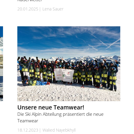
20.01.2025
Lena Sauer
Unsere neue Teamwear!
Die Ski Alpin Abteilung präsentiert die neue
Teamwear
18.12.2023
Walied Nayebkhyll