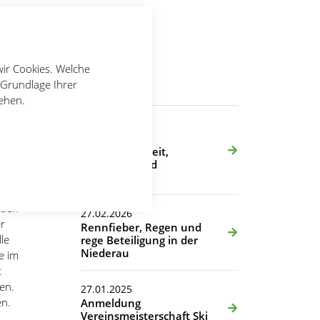
wir Cookies. Welche
 Grundlage Ihrer
Aktuelles
tehen.
23.04.2026
Zwischen
Geschwindigkeit,
Teamgeist und
Pulverschnee
rden
27.02.2026
r
Rennfieber, Regen und
le
rege Beteiligung in der
Niederau
e im
t
en.
27.01.2025
en.
Anmeldung
Vereinsmeisterschaft Ski