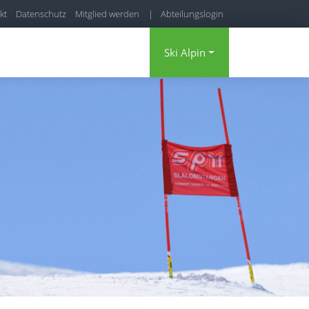
kt
Datenschutz
Mitglied werden
|
Abteilungslogin
|
Mitgliederbereich
Ski Alpin