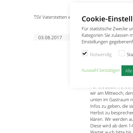
Cookie-Einstel
TSV Vaterstetten e.V.
Ski Alpin
News
Elterna
Für statistische Zwecke 
Kategorien Sie zulassen m
Elternab
03.08.2017
Einstellungen gegebenenfa
Notwendig
Sta
Saisonvorb
Auswahl bestätigen
All
Für die Saisonvorber
wir am Mittwoch, de
unten im Gastraum ne
Infos zu geben, die s
Herbst zu besprechen
klären. Wir werden au
Diese wird ab dem 14
Wartet auch bitte bis