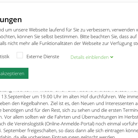
lungen
bend
und um unsere Webseite laufend für Sie zu verbessern, verwenden 
öchten, können Sie selbst bestimmen. Bitte beachten Sie, dass auf
end
lls nicht mehr alle Funktionalitäten der Webseite zur Verfügung s
tistik
Externe Dienste
ereitung 17/18
Details
ein
blenden
e akzeptieren
eitung möchten wir wieder einen Elternabend anbieten. Diesen we
n 13.September um 19.00 Uhr im alten Hof durchführen. Wie imme
ben den Kegelbahnen. Ziel ist es, den Neuen und Interessenten al
ie benötigen und für den Rest, sich zu sehen und die ersten Termin
. Vor allem sollten wir die Fahrten und Übernachtungen im Herbs
ch die Vereinslogistik (Online-Anmelde-Portal) noch einmal vorführ
. September freigeschalten, so dass dann alle sich eintragen könn
 dahin, da alle vorherigen Eintragungen gelöscht werden.