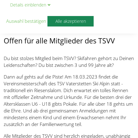
Details
ein
blenden
Anmeldung
Vereinsmeisterschaft Ski Alpin
Auswahl bestätigen
Alle akzeptieren
von
Andreas Bayerl
Offen für alle Mitglieder des TSVV
Du bist stolzes Mitglied beim TSVV? Skifahren gehört zu Deinen
Leidenschaften? Du bist zwischen 3 und 99 Jahre alt?
Dann auf gehts auf die Piste! Am 18.03.2023 findet die
Vereinsmeisterschaft des TSV Vaterstetten Ski Alpin statt -
traditionell ein Riesenslalom. Dich erwartet ein tolles Rennen
mit offizieller Zeitnahme und Urkunde. Für die besten drei der
Altersklassen U6 - U18 gibts Pokale. Für alle über 18 gehts um
die Ehre. Und ab drei gemeinsamen Anmeldungen mit
mindestens einem Kind und einem Erwachsenen nehmt Ihr
zusätzlich an der Familienwertung teil.
Alle Mitglieder des TSVV sind herzlich eingeladen, unabhängig