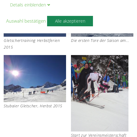
Details
ein
blenden
Auswahl bestätigen
Alle akzeptieren
Gletschertraining Herbstferien
Die ersten Tore der Saison am...
2015
Stubaier Gletscher, Herbst 2015
Start zur Vereinsmeisterschaft